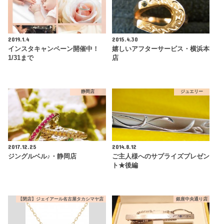
2019.1.4
2015.4.30
インスタキャンペーン開催中！
嬉しいアフターサービス・横浜本
1/31まで
店
静岡店
ジュエリー
2017.12.25
2014.8.12
ジングルベル♪・静岡店
ご主人様へのサプライズプレゼン
ト★後編
【閉店】ジェイアール名古屋タカシマヤ店
銀座中央通り店