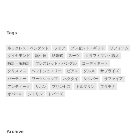
Tags
ネックレス・ペンダント
フェア
プレゼント・ギフト
リフォーム
ダイヤモンド
誕生日
結婚式
スーツ
クラフトマン・職人
時計・腕時計
ブレスレット・バングル
コーディネート
クリスマス
ペットジュエリー
ピアス
グルメ
サプライズ
パーティー
ワークショップ
ネクタイ
シルバー
サファイア
アンティーク
リボン
プリンセス
トルマリン
プラチナ
オパール
シトリン
トパーズ
Archive