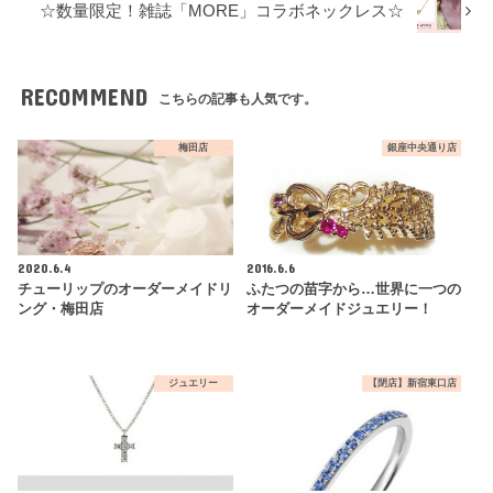
☆数量限定！雑誌「MORE」コラボネックレス☆
RECOMMEND
こちらの記事も人気です。
梅田店
銀座中央通り店
2020.6.4
2016.6.6
チューリップのオーダーメイドリ
ふたつの苗字から…世界に一つの
ング・梅田店
オーダーメイドジュエリー！
ジュエリー
【閉店】新宿東口店