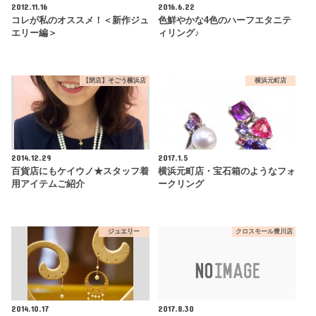
2012.11.16
2016.6.22
コレが私のオススメ！＜新作ジュ
色鮮やかな4色のハーフエタニテ
エリー編＞
ィリング♪
【閉店】そごう横浜店
横浜元町店
2014.12.29
2017.1.5
百貨店にもケイウノ★スタッフ着
横浜元町店・宝石箱のようなフォ
用アイテムご紹介
ークリング
ジュエリー
クロスモール豊川店
2014.10.17
2017.8.30