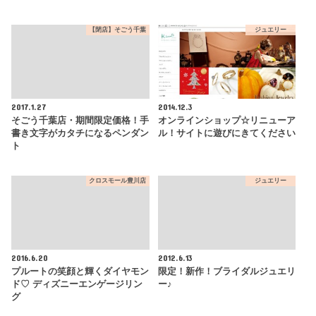
【閉店】そごう千葉
ジュエリー
2017.1.27
2014.12.3
そごう千葉店・期間限定価格！手
オンラインショップ☆リニューア
書き文字がカタチになるペンダン
ル！サイトに遊びにきてください
ト
クロスモール豊川店
ジュエリー
2016.6.20
2012.6.13
プルートの笑顔と輝くダイヤモン
限定！新作！ブライダルジュエリ
ド♡ ディズニーエンゲージリン
ー♪
グ