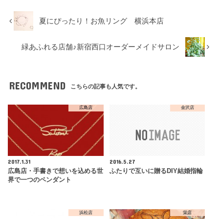
夏にぴったり！お魚リング 横浜本店
緑あふれる店舗♪新宿西口オーダーメイドサロン
RECOMMEND
こちらの記事も人気です。
広島店
金沢店
2017.1.31
2016.5.27
広島店・手書きで想いを込める世
ふたりで互いに贈るDIY結婚指輪
界で一つのペンダント
浜松店
栄店