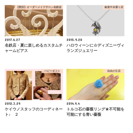
【閉店】オーダーメイドサロン名鉄店
銀座中央通り店
2017.6.27
2015.9.20
名鉄店・夏に楽しめるカスタムチ
ハロウィーンに☆ディズニーヴィ
ャームピアス
ランズジュエリー
ベビーギフト
自由が丘店
2012.3.29
2014.9.4
ケイウノスタッフのコーディネー
トルコ石の薔薇リング★不可能を
ト♪ ２
可能にする青い薔薇