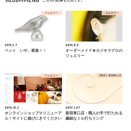
こちらの記事も人気です。
ジュエリー
ジュエリー
2011.3.7
2014.8.2
ペット いや、家族！！
オーダーメイド★カジキマグロの
ジュエリー
ジュエリー
【閉店】新宿東口店
2014.12.3
2017.1.27
オンラインショップ☆リニューア
新宿東口店・職人の手で打たれる
ル！サイトに遊びにきてください
繊細なミル打ちリング