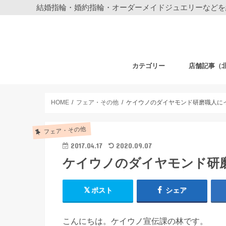
結婚指輪・婚約指輪・オーダーメイドジュエリーなどを
カテゴリー
店舗記事（
結婚指輪・婚約指輪
ジュエリー
ディズニーデザイン ジュエリー
ベビーギフト
時計
フェア・その他
札幌店
仙台店
銀座本店
銀座中央通り
新宿店
表参道店
自由が丘店
町田店
横浜元町店
横浜本店
柏店
大宮店
HOME
フェア・その他
ケイウノのダイヤモンド研磨職人に
フェア・その他
2017.04.17
2020.09.07
ケイウノのダイヤモンド研
ポスト
シェア
こんにちは。ケイウノ宣伝課の林です。