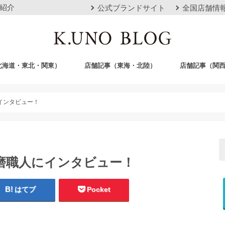
紹介
公式ブランドサイト
全国店舗情
北海道・東北・関東）
店舗記事（東海・北陸）
店舗記事（関
店
栄店
本山本店
岐阜店
クロスモール豊川店
浜松店
静岡店
金沢店
梅田店
心斎橋店
京都店
神戸店
広島店
岡山店
福岡店
沖縄おもろまち
インタビュー！
磨職人にインタビュー！
はてブ
Pocket