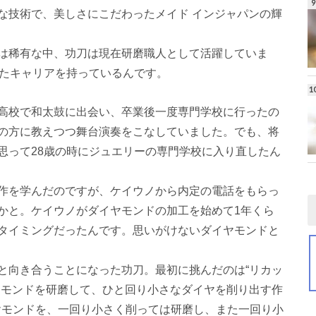
な技術で、美しさにこだわったメイド インジャパンの輝
は稀有な中、功刀は現在研磨職人として活躍していま
ったキャリアを持っているんです。
高校で和太鼓に出会い、卒業後一度専門学校に行ったの
の方に教えつつ舞台演奏をこなしていました。でも、将
思って28歳の時にジュエリーの専門学校に入り直したん
作を学んだのですが、ケイウノから内定の電話をもらっ
かと。ケイウノがダイヤモンドの加工を始めて1年くら
タイミングだったんです。思いがけないダイヤモンドと
と向き合うことになった功刀。最初に挑んだのは“リカッ
ヤモンドを研磨して、ひと回り小さなダイヤを削り出す作
イヤモンドを、一回り小さく削っては研磨し、また一回り小