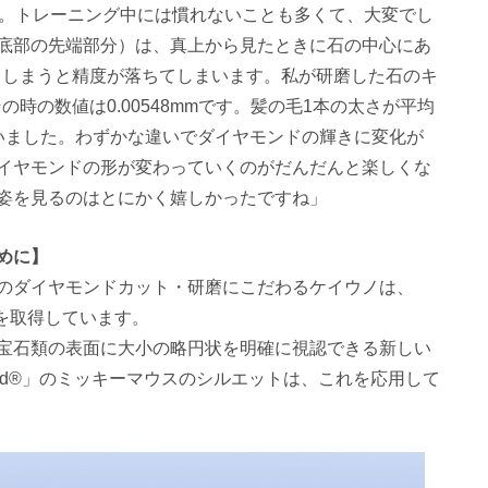
月。トレーニング中には慣れないことも多くて、大変でし
底部の先端部分）は、真上から見たときに石の中心にあ
レてしまうと精度が落ちてしまいます。私が研磨した石のキ
の時の数値は0.00548mmです。髪の毛1本の太さが平均
ていました。わずかな違いでダイヤモンドの輝きに変化が
イヤモンドの形が変わっていくのがだんだんと楽しくな
姿を見るのはとにかく嬉しかったですね」
めに】
のダイヤモンドカット・研磨にこだわるケイウノは、
許を取得しています。
宝石類の表面に大小の略円状を明確に視認できる新しい
amond®」のミッキーマウスのシルエットは、これを応用して