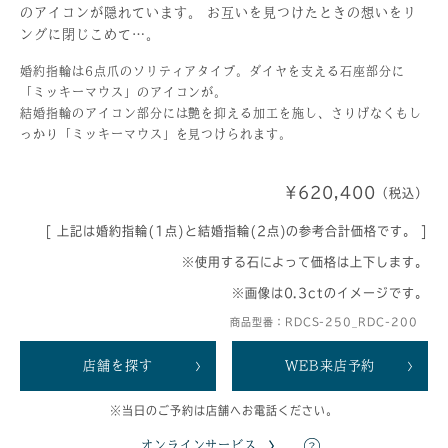
のアイコンが隠れています。 お互いを見つけたときの想いをリ
ングに閉じこめて…。
婚約指輪は6点爪のソリティアタイプ。ダイヤを支える石座部分に
「ミッキーマウス」のアイコンが。
結婚指輪のアイコン部分には艶を抑える加工を施し、さりげなくもし
っかり「ミッキーマウス」を見つけられます。
¥620,400
（税込）
[ 上記は婚約指輪(1点)と結婚指輪(2点)の参考合計価格です。 ]
※使用する石によって価格は上下します。
※画像は0.3ctのイメージです。
商品型番：RDCS-250_RDC-200
店舗を探す
WEB来店予約
※当日のご予約は店舗へお電話ください。
オンラインサービス