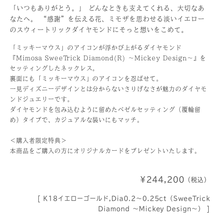
「いつもありがとう。」 どんなときも支えてくれる、大切なあ
なたへ。 “感謝”を伝える花、ミモザを思わせる淡いイエロー
のスウィートリックダイヤモンドにそっと想いをこめて。
「ミッキーマウス」のアイコンが浮かび上がるダイヤモンド
『Mimosa SweeTrick Diamond(R) ～Mickey Design～』を
セッティングしたネックレス。
裏面にも「ミッキーマウス」のアイコンを忍ばせて。
一見ディズニーデザインとは分からないさりげなさが魅力のダイヤモ
ンドジュエリーです。
ダイヤモンドを包み込むように留めたベゼルセッティング（覆輪留
め）タイプで、カジュアルな装いにもマッチ。
＜購入者限定特典＞
本商品をご購入の方にオリジナルカードをプレゼントいたします。
¥244,200
（税込）
[ K18イエローゴールド,Dia0.2～0.25ct（SweeTrick
Diamond ～Mickey Design～） ]