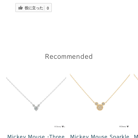
役に立った
0
Recommended
Mickey Mouse -Three
Mickey Mouse Sparkle
M