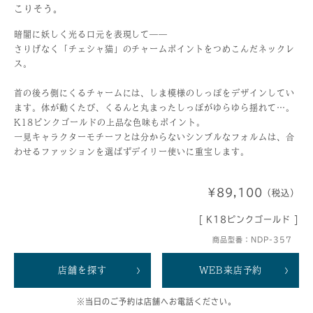
こりそう。
暗闇に妖しく光る口元を表現して——
さりげなく「チェシャ猫」のチャームポイントをつめこんだネックレ
ス。
首の後ろ側にくるチャームには、しま模様のしっぽをデザインしてい
ます。体が動くたび、くるんと丸まったしっぽがゆらゆら揺れて…。
K18ピンクゴールドの上品な色味もポイント。
一見キャラクターモチーフとは分からないシンプルなフォルムは、合
わせるファッションを選ばずデイリー使いに重宝します。
¥89,100
（税込）
[ K18ピンクゴールド ]
商品型番：NDP-357
店舗を探す
WEB来店予約
※当日のご予約は店舗へお電話ください。