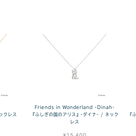
d
Friends in Wonderland -Dinah-
ネックレス
『ふしぎの国のアリス』-ダイナ- / ネック
『ふ
レス
¥15,400