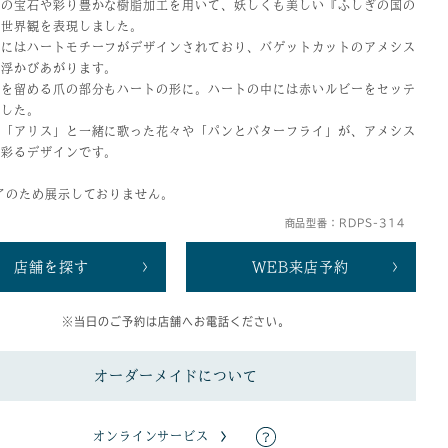
りの宝石や彩り豊かな樹脂加工を用いて、妖しくも美しい『ふしぎの国の
の世界観を表現しました。
側にはハートモチーフがデザインされており、バゲットカットのアメシス
て浮かびあがります。
トを留める爪の部分もハートの形に。ハートの中には赤いルビーをセッテ
ました。
で「アリス」と一緒に歌った花々や「パンとバターフライ」が、アメシス
を彩るデザインです。
了のため展示しておりません。
商品型番：RDPS-314
店舗を探す
WEB来店予約
※当日のご予約は店舗へお電話ください。
オーダーメイドについて
オンラインサービス