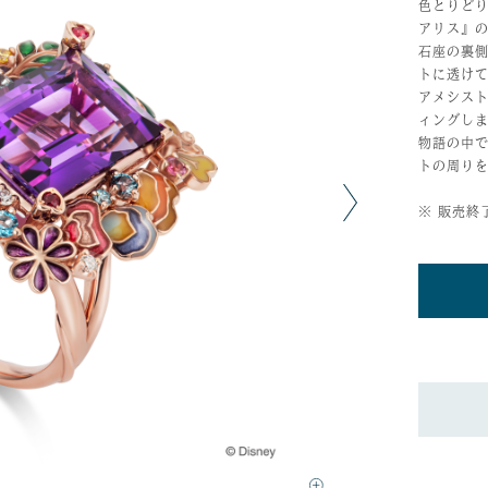
色とりど
アリス』
石座の裏
トに透け
アメシス
ィングし
物語の中
トの周り
※ 販売終