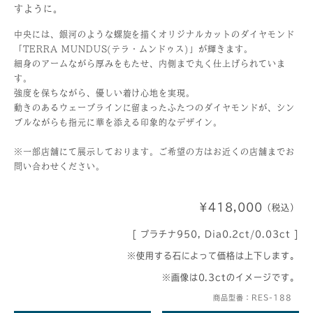
すように。
中央には、銀河のような螺旋を描くオリジナルカットのダイヤモンド
「TERRA MUNDUS(テラ・ムンドゥス)」が輝きます。
細身のアームながら厚みをもたせ、内側まで丸く仕上げられていま
す。
強度を保ちながら、優しい着け心地を実現。
動きのあるウェーブラインに留まったふたつのダイヤモンドが、シン
プルながらも指元に華を添える印象的なデザイン。
※一部店舗にて展示しております。ご希望の方はお近くの店舗までお
問い合わせください。
¥418,000
（税込）
[ プラチナ950, Dia0.2ct/0.03ct ]
※使用する石によって価格は上下します。
※画像は0.3ctのイメージです。
商品型番：RES-188