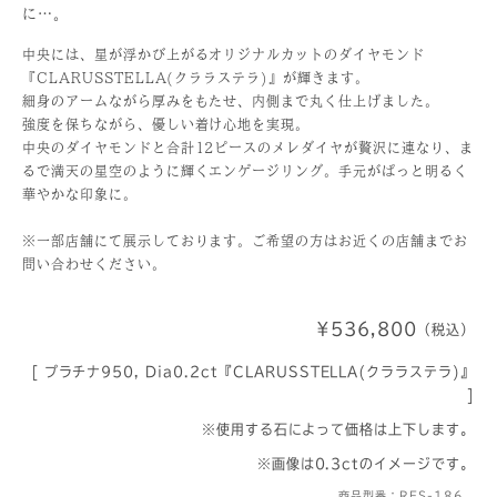
に…。
中央には、星が浮かび上がるオリジナルカットのダイヤモンド
『CLARUSSTELLA(クララステラ)』が輝きます。
細身のアームながら厚みをもたせ、内側まで丸く仕上げました。
強度を保ちながら、優しい着け心地を実現。
中央のダイヤモンドと合計12ピースのメレダイヤが贅沢に連なり、ま
るで満天の星空のように輝くエンゲージリング。手元がぱっと明るく
華やかな印象に。
※一部店舗にて展示しております。ご希望の方はお近くの店舗までお
問い合わせください。
¥536,800
（税込）
[ プラチナ950, Dia0.2ct『CLARUSSTELLA(クララステラ)』
]
※使用する石によって価格は上下します。
※画像は0.3ctのイメージです。
商品型番：RES-186