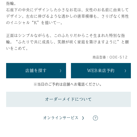
指輪。
石座下の中央にデザインした小さなお花は、女性のお名前に由来して
デザイン。左右に伸びるような透かしの唐草模様も、さりげなく男性
のイニシャル“K”を描いて…。
正面はシンプルながらも、このふたりだからこそ生まれた特別な指
輪。“ふたりで共に成長し、笑顔が咲く家庭を築けますように”と願
いをこめて。
商品型番：ODE-512
店舗を探す
WEB来店予約
※当日のご予約は店舗へお電話ください。
オーダーメイドについて
オンラインサービス