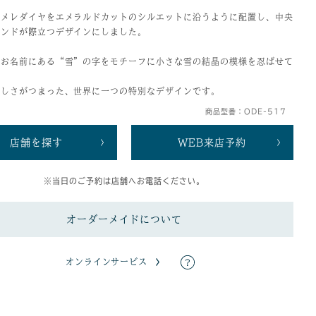
のメレダイヤをエメラルドカットのシルエットに沿うように配置し、中央
モンドが際立つデザインにしました。
、お名前にある“雪”の字をモチーフに小さな雪の結晶の模様を忍ばせて
らしさがつまった、世界に一つの特別なデザインです。
商品型番：ODE-517
店舗を探す
WEB来店予約
※当日のご予約は店舗へお電話ください。
オーダーメイドについて
オンラインサービス