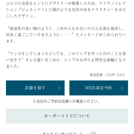
ふたりの会話をヒントにデザイナーが提案したのは、ケイウノコレク
ション『ピェネッツァ』に絹のような光沢のあるテクスチャーをほど
こしたデザイン。
“吸湿性の良い絹のように、これからもお互いのどんな面も吸収し、
仲良く過ごしていけますように・・・”とメッセージがこめられてい
ます。
“ケンカをしてしまったとしても、このリングを作った日のことを思
い出そう”そんな誓いをこめた、シンプルながらも特別な指輪になり
ました。
商品型番：ODM-045
店舗を探す
WEB来店予約
※当日のご予約は店舗へお電話ください。
オーダーメイドについて
オンラインサービス