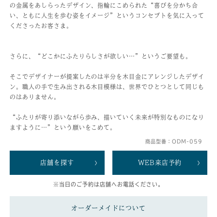
の金属をあしらったデザイン、指輪にこめられた“喜びを分かち合
い、ともに人生を歩む姿をイメージ”というコンセプトを気に入って
くださったお客さま。
さらに、“どこかにふたりらしさが欲しい…”というご要望も。
そこでデザイナーが提案したのは半分を木目金にアレンジしたデザイ
ン。職人の手で生み出される木目模様は、世界でひとつとして同じも
のはありません。
“ふたりが寄り添いながら歩み、描いていく未来が特別なものになり
ますように…”という願いをこめて。
商品型番：ODM-059
店舗を探す
WEB来店予約
※当日のご予約は店舗へお電話ください。
オーダーメイドについて