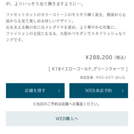
が、よりいっそう光り輝きますように…。
ファセットカットのカラーストーンのキラキラ輝く面を、側面からも
底からも見て楽しめる珍しいデザイン。
石を支える腕の先にはメレダイヤを留め、より華やかな印象に。
ファッションの主役にもなる、大胆かつモダンでスタイリッシュなリ
ングです。
¥288,200
（税込）
[ K18イエローゴールド,グリーンクォーツ ]
商品型番：RSS-657-QtzG
店舗を探す
WEB来店予約
※当日のご予約は店舗へお電話ください。
WEB購入へ