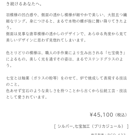
き続けるあなたへ。
羽模様の凹凸感や、側面の透かし模様が細やかで美しい、大胆且つ繊
細なリング。身につけると、まるで本物の蝶が指に舞い降りてきたよ
う。
側面は見事な唐草模様の透かしのデザインで、あらゆる角度から見て
美しいデザインに思わず見惚れてしまいます。
色とりどりの模様は、職人の手作業により生み出される「七宝焼き」
によるもの。美しく光を通すその姿は、まるでステンドグラスのよ
う。
七宝とは釉薬（ガラスの粉等）をのせて、炉で焼成して表現する技法
のこと。
色あせず宝石のような美しさを持つことから古くから伝統工芸・技法
として愛されています。
¥45,100
（税込）
[ シルバー,七宝加工（プリカジュール） ]
商品型番：RCO-423