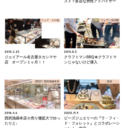
スト？多芸な男性アドバイザー
フェア・その他
フェア・その他
2012.3.23
2014.8.5
ジェイアール名古屋タカシマヤ
クラフトマンBBQ★クラフトマ
店 オープン１ヶ月！！
ンじゃないけど潜入
【閉店】西武池袋本店
栄店
2016.4.6
2020.11.9
西武池袋本店☆売り場拡大でゆっ
ビーズジュエリーの『ラ・フィ・
たりと♪
ド・フォレット』とコラボレーシ