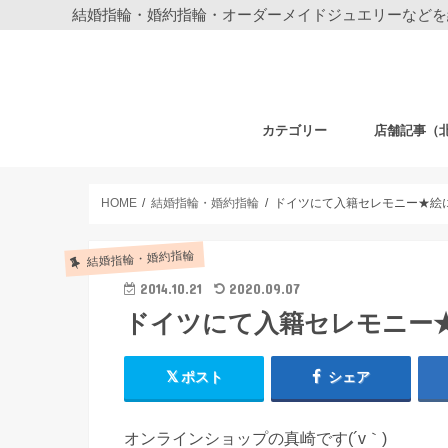
結婚指輪・婚約指輪・オーダーメイドジュエリーなどを
カテゴリー
店舗記事（
結婚指輪・婚約指輪
ジュエリー
ディズニーデザイン ジュエリー
ベビーギフト
時計
フェア・その他
札幌店
仙台店
銀座本店
銀座中央通り
新宿店
表参道店
自由が丘店
町田店
横浜元町店
横浜本店
柏店
大宮店
HOME
結婚指輪・婚約指輪
ドイツにて入籍セレモニー★絵
結婚指輪・婚約指輪
2014.10.21
2020.09.07
ドイツにて入籍セレモニー
ポスト
シェア
オンラインショップの真崎です(´v｀)