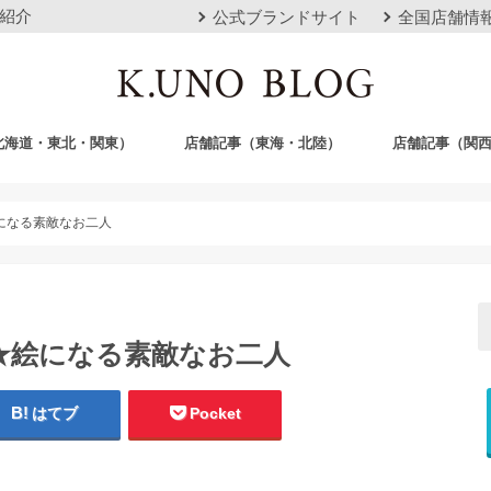
紹介
公式ブランドサイト
全国店舗情
北海道・東北・関東）
店舗記事（東海・北陸）
店舗記事（関
店
栄店
本山本店
岐阜店
クロスモール豊川店
浜松店
静岡店
金沢店
梅田店
心斎橋店
京都店
神戸店
広島店
岡山店
福岡店
沖縄おもろまち
になる素敵なお二人
★絵になる素敵なお二人
はてブ
Pocket