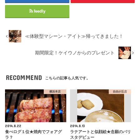
feedly
≪体験型マシーン・アイト≫帰ってきました！
期間限定！ケイウノからのプレゼント
RECOMMEND
こちらの記事も人気です。
横浜本店
自由が丘店
2014.8.22
2014.8.13
食べログ１位★焼肉でフォアグ
ラテアートと似顔絵★念願のバリ
ラ？
スタデビュー