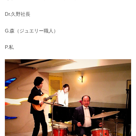
Dr.久野社長
G.森（ジュエリー職人）
P.私