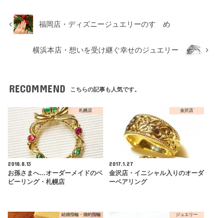
福岡店・ディズニージュエリーのすゝめ
横浜本店・想いを受け継ぐ幸せのジュエリー
RECOMMEND
こちらの記事も人気です。
札幌店
金沢店
2018.8.13
2017.1.27
お孫さまへ…オーダーメイドのベ
金沢店・イニシャル入りのオーダ
ビーリング・札幌店
ーペアリング
結婚指輪・婚約指輪
ジュエリー