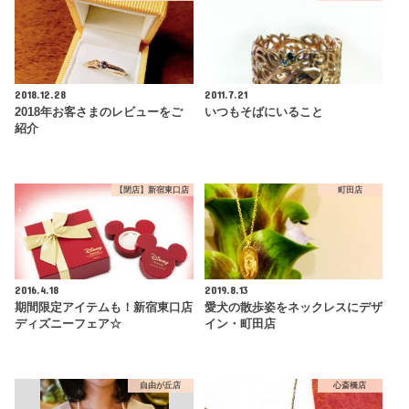
2018.12.28
2011.7.21
2018年お客さまのレビューをご
いつもそばにいること
紹介
【閉店】新宿東口店
町田店
2016.4.18
2019.8.13
期間限定アイテムも！新宿東口店
愛犬の散歩姿をネックレスにデザ
ディズニーフェア☆
イン・町田店
自由が丘店
心斎橋店