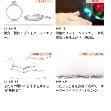
ジュエリー
梅田店
2012.6.13
2017.12.1
限定！新作！ブライダルジュエリ
指輪のリフォームジュエリー高級
ー♪
感溢れる仕上がり・梅田店
【閉店】そごう千葉
【閉店】そごう神戸店
2016.12.28
2016.6.14
ふたりの思い出と未来を輝かせ
ふたりらしさを指輪に込めて…オ
る"星座石"
ーダーメイドマリッジリング！