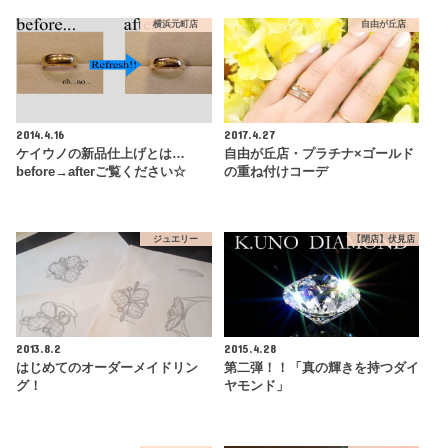
横浜元町店
自由が丘店
2014.4.16
2017.4.27
ケイウノの新品仕上げとは…
自由が丘店・プラチナ×ゴールド
before→afterご覧ください☆
の重ね付けコーデ
ジュエリー
【閉店】伏見店
2013.8.2
2015.4.28
はじめてのオーダーメイドリン
第二弾！！「真の輝きを持つダイ
グ！
ヤモンド」