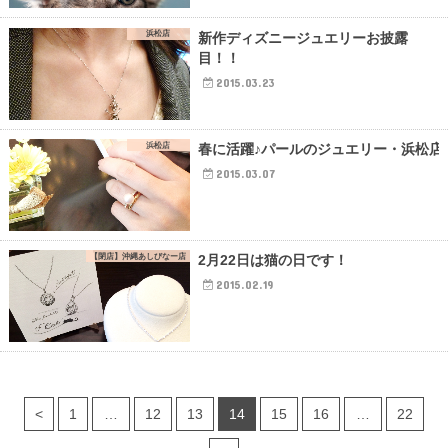
浜松店
新作ディズニージュエリーお披露
目！！
2015.03.23
浜松店
春に活躍♪パールのジュエリー・浜松店
2015.03.07
【閉店】沖縄あしびなー店
2月22日は猫の日です！
2015.02.19
<
1
…
12
13
14
15
16
…
22