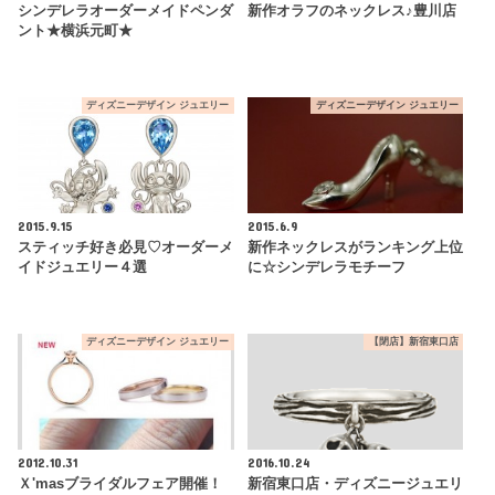
シンデレラオーダーメイドペンダ
新作オラフのネックレス♪豊川店
ント★横浜元町★
ディズニーデザイン ジュエリー
ディズニーデザイン ジュエリー
2015.9.15
2015.6.9
スティッチ好き必見♡オーダーメ
新作ネックレスがランキング上位
イドジュエリー４選
に☆シンデレラモチーフ
ディズニーデザイン ジュエリー
【閉店】新宿東口店
2012.10.31
2016.10.24
Ｘ'masブライダルフェア開催！
新宿東口店・ディズニージュエリ