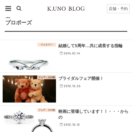
HOME
タグ : プロポーズ
店舗・予約
TAG
プロポーズ
ジュエリー
結婚して5周年…共に成長する指輪
2014.03.14
フェア・その他
ブライダルフェア開催！
2012.12.26
フェア・その他
映画に登場しています！！・・・から
の
2012.10.12