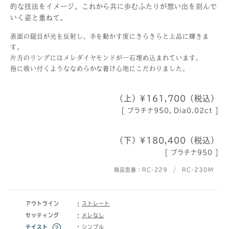
的な技法をイメージ。これから共に歩むふたりが想い出を刻んで
いく姿と重ねて。
表面の鎚目が光を反射し、手を動かす度にきらきらと上品に輝きま
す。
片方のリングにはメレダイヤモンドが一石埋め込まれています。
指に吸い付くようななめらかな着け心地にこだわりました。
（上）¥161,700（税込）
[ プラチナ950, Dia0.02ct ]
（下）¥180,400（税込）
[ プラチナ950 ]
商品型番：RC-229 / RC-230M
アウトライン
ストレート
セッティング
メレなし
テイスト
シンプル