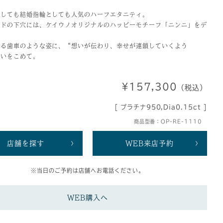
としても結婚指輪としても人気のハーフエタニティ。
ンドの下穴には、ケイウノオリジナルのハッピーモチーフ「ニンニ」をデ
回る歯車のような姿に、“想いが伝わり、幸せが連鎖していくよう
願いをこめて。
¥157,300
（税込）
[ プラチナ950,Dia0.15ct ]
商品型番：OP-RE-1110
店舗を探す
WEB来店予約
※当日のご予約は店舗へお電話ください。
WEB購入へ