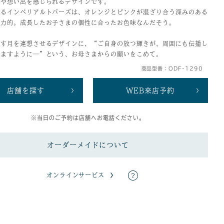
長や想い出を感じられるデザインです。
あるインペリアルトパーズは、オレンジとピンクが混ざり合う深みのある
魅力的。成長したお子さまの個性に合ったお色味なんだそう。
らす月を連想させるデザインに、“ご自身の放つ輝きが、周囲にも伝播し
きますように…”という、お母さまからの願いをこめて。
商品型番：ODF-1290
店舗を探す
WEB来店予約
※当日のご予約は店舗へお電話ください。
オーダーメイドについて
オンラインサービス