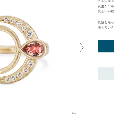
さまの成
誕生石で
色合いが
夜空を照
満ちてい