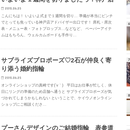
2015.06.25
こんにちは！ いよいよ式まで１週間を切り… 準備が本当にピンチ
でとっても焦っている神戸店アドバイザー出口です！ 席札・席次
表・メニュー表・フォトプロップス…などなど、 ペーパーアイテ
ムはもちろん、ウェルカムボードも手作り…
サプライズプロポーズ♡2石が仲良く寄
り添う婚約指輪
2015.06.25
オンラインショップの真崎です(´v｀) 平日はお仕事が忙しく、休
日にリングの準備のため店舗へ通うと サプライズプロポーズが気
づかれてしまうかもしれない ということで、ケイウノオンライン
ショップにご相談くださ…
プーさんデザインのご結婚指輪 表参道