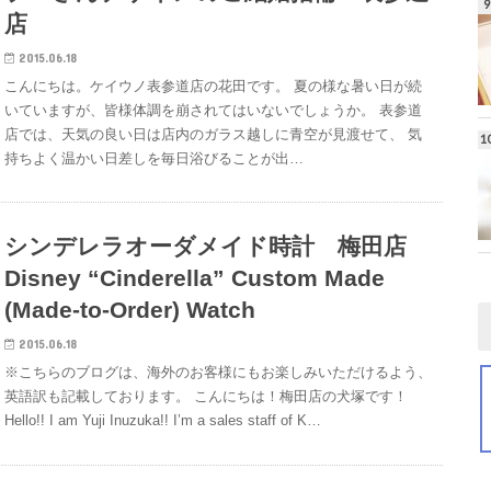
店
2015.06.18
こんにちは。ケイウノ表参道店の花田です。 夏の様な暑い日が続
いていますが、皆様体調を崩されてはいないでしょうか。 表参道
店では、天気の良い日は店内のガラス越しに青空が見渡せて、 気
持ちよく温かい日差しを毎日浴びることが出…
シンデレラオーダメイド時計 梅田店
Disney “Cinderella” Custom Made
(Made-to-Order) Watch
2015.06.18
※こちらのブログは、海外のお客様にもお楽しみいただけるよう、
英語訳も記載しております。 こんにちは！梅田店の犬塚です！
Hello!! I am Yuji Inuzuka!! I’m a sales staff of K…