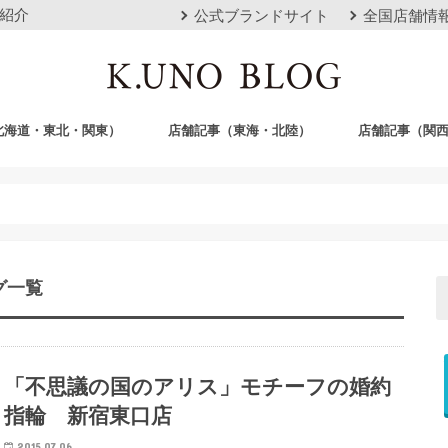
紹介
公式ブランドサイト
全国店舗情
北海道・東北・関東）
店舗記事（東海・北陸）
店舗記事（関
店
栄店
本山本店
岐阜店
クロスモール豊川店
浜松店
静岡店
金沢店
梅田店
心斎橋店
京都店
神戸店
広島店
岡山店
福岡店
沖縄おもろまち
グ一覧
「不思議の国のアリス」モチーフの婚約
指輪 新宿東口店
2015.07.06