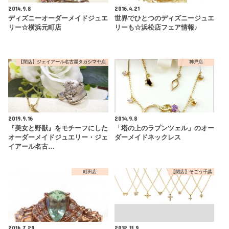
2014.9.8
2016.4.21
ディズニーオーダーメイドジュエ
世界でひとつのディズニージュエ
リー☆横浜元町店
リーも☆浜松店フェア情報♪
【閉店】ジェイアール名古屋タカシマヤ店
神戸店
2019.9.16
2014.9.8
『美女と野獣』をモチーフにした
「塔の上のラプンツェル」のオー
オーダーメイドジュエリー・ジェ
ダーメイドネックレス
イアール名古…
町田店
【閉店】そごう千葉
2016.7.29
2012.11.9