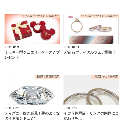
ディズニーデザイン ジュエリー
ディズニーデザイン ジュエリー
2015.12.9
2012.10.31
ミッキー型ジュエリーケース☆プ
Ｘ'masブライダルフェア開催！
レゼント
【閉店】新宿東口店
【閉店】そごう神戸店
2016.4.21
2017.8.15
ディズニー好き必見！夢のような
そごう神戸店・リングの内側にこ
ダイヤモンド…☆*
だわりを…