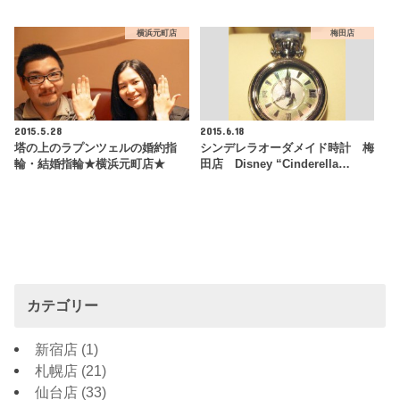
横浜元町店
梅田店
2015.5.28
2015.6.18
塔の上のラプンツェルの婚約指
シンデレラオーダメイド時計 梅
輪・結婚指輪★横浜元町店★
田店 Disney “Cinderella…
カテゴリー
新宿店
(1)
札幌店
(21)
仙台店
(33)