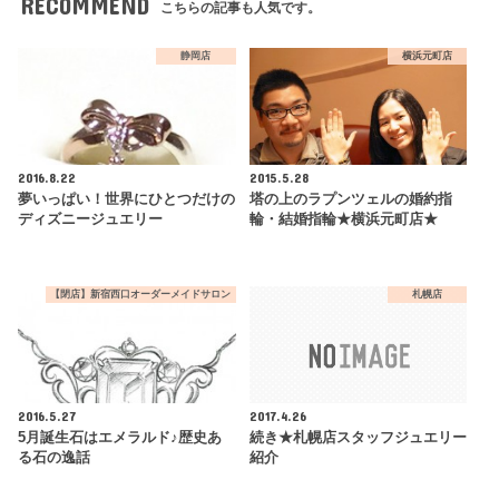
RECOMMEND
こちらの記事も人気です。
静岡店
横浜元町店
2016.8.22
2015.5.28
夢いっぱい！世界にひとつだけの
塔の上のラプンツェルの婚約指
ディズニージュエリー
輪・結婚指輪★横浜元町店★
【閉店】新宿西口オーダーメイドサロン
札幌店
2016.5.27
2017.4.26
5月誕生石はエメラルド♪歴史あ
続き★札幌店スタッフジュエリー
る石の逸話
紹介