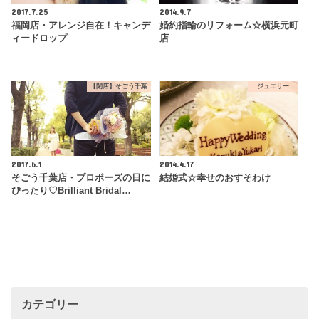
2017.7.25
2014.9.7
福岡店・アレンジ自在！キャンデ
婚約指輪のリフォーム☆横浜元町
ィードロップ
店
【閉店】そごう千葉
ジュエリー
2017.6.1
2014.4.17
そごう千葉店・プロポーズの日に
結婚式☆幸せのおすそわけ
ぴったり♡Brilliant Bridal…
カテゴリー