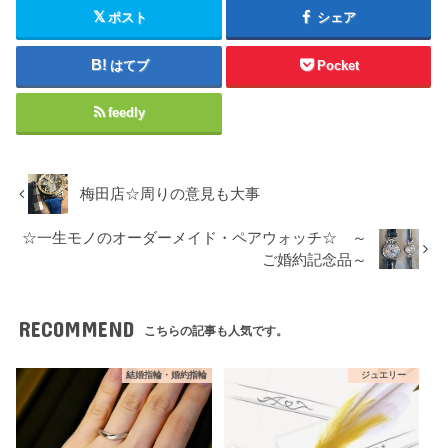
ポスト
シェア
はてブ
Pocket
feedly
梅田店☆周りの意見も大事
☆一生モノのオーダーメイド・ペアウォッチ☆ ～
ご婚約記念品～
RECOMMEND
こちらの記事も人気です。
結婚指輪・婚約指輪
ジュエリー