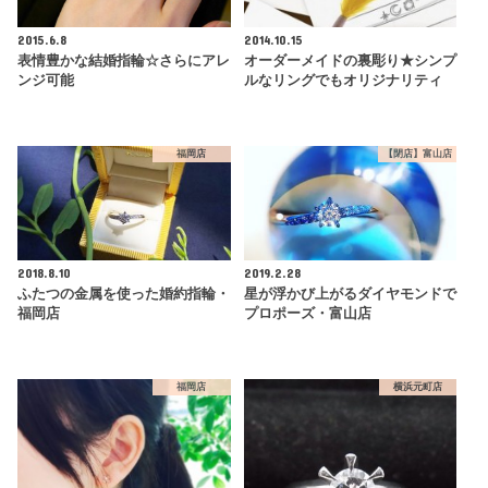
2015.6.8
2014.10.15
表情豊かな結婚指輪☆さらにアレ
オーダーメイドの裏彫り★シンプ
ンジ可能
ルなリングでもオリジナリティ
福岡店
【閉店】富山店
2018.8.10
2019.2.28
ふたつの金属を使った婚約指輪・
星が浮かび上がるダイヤモンドで
福岡店
プロポーズ・富山店
福岡店
横浜元町店