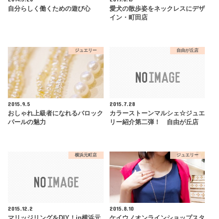
自分らしく働くための遊び心
愛犬の散歩姿をネックレスにデザ
イン・町田店
ジュエリー
自由が丘店
2015.9.5
2015.7.28
おしゃれ上級者になれるバロック
カラーストーンマルシェ☆ジュエ
パールの魅力
リー紹介第二弾！ 自由が丘店
横浜元町店
ジュエリー
2015.12.2
2015.8.10
マリッジリングをDIY！in横浜元
ケイウノオンラインショップスタ