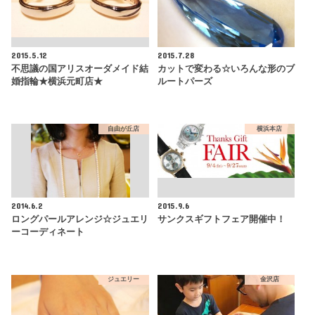
2015.5.12
2015.7.28
不思議の国アリスオーダメイド結
カットで変わる☆いろんな形のブ
婚指輪★横浜元町店★
ルートパーズ
自由が丘店
横浜本店
2014.6.2
2015.9.6
ロングパールアレンジ☆ジュエリ
サンクスギフトフェア開催中！
ーコーディネート
ジュエリー
金沢店