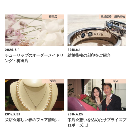
梅田店
結婚指輪・婚約指輪
2020.6.4
2018.6.1
チューリップのオーダーメイドリ
結婚指輪の刻印をご紹介
ング・梅田店
栄店
栄店
2016.3.23
2016.4.25
栄店☆嬉しい春のフェア情報♪♪
栄店☆想いを込めたサプライズプ
ロポーズ…!