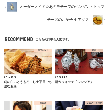
オーダーメイド☆あのモチーフのペンダントトップ
チーズのお菓子“セアダス”
RECOMMEND
こちらの記事も人気です。
自由が丘店
時計
2014.10.3
2013.1.25
幻の白いとうもろこし★平日でも
新作ウォッチ「シンシア」
混むお店
町田店
フェア・その他