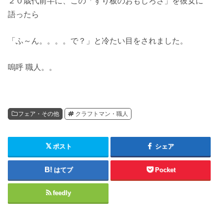
２０歳代前半に、この「すり板のおもしろさ」を彼女に
語ったら
「ふ～ん。。。。で？」と冷たい目をされました。
嗚呼 職人。。
フェア・その他
クラフトマン・職人
ポスト
シェア
はてブ
Pocket
feedly