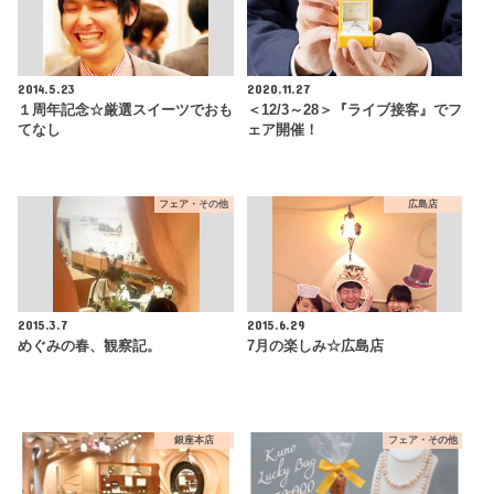
2014.5.23
2020.11.27
１周年記念☆厳選スイーツでおも
＜12/3～28＞『ライブ接客』でフ
てなし
ェア開催！
フェア・その他
広島店
2015.3.7
2015.6.29
めぐみの春、観察記。
7月の楽しみ☆広島店
銀座本店
フェア・その他