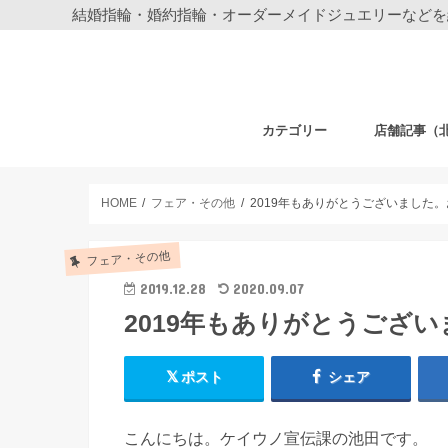
結婚指輪・婚約指輪・オーダーメイドジュエリーなどを
カテゴリー
店舗記事（
結婚指輪・婚約指輪
ジュエリー
ディズニーデザイン ジュエリー
ベビーギフト
時計
フェア・その他
札幌店
仙台店
銀座本店
銀座中央通り
新宿店
表参道店
自由が丘店
町田店
横浜元町店
横浜本店
柏店
大宮店
HOME
フェア・その他
2019年もありがとうございました
フェア・その他
2019.12.28
2020.09.07
2019年もありがとうござ
ポスト
シェア
こんにちは。ケイウノ宣伝課の池田です。