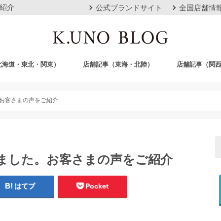
紹介
公式ブランドサイト
全国店舗情
北海道・東北・関東）
店舗記事（東海・北陸）
店舗記事（関
店
栄店
本山本店
岐阜店
クロスモール豊川店
浜松店
静岡店
金沢店
梅田店
心斎橋店
京都店
神戸店
広島店
岡山店
福岡店
沖縄おもろまち
。お客さまの声をご紹介
いました。お客さまの声をご紹介
はてブ
Pocket