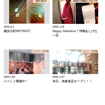
横浜元町店
【閉店】沖縄あしびなー店
2014.6.3
2015.1.30
横浜元町HOT!HOT!
Happy Valentine＊沖縄あしびな
ー店
フェア・その他
フェア・その他
2011.1.28
2013.4.27
イベント開催中！
本日、表参道店オープン！！