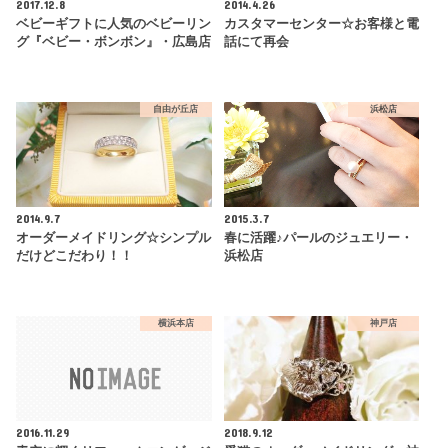
2017.12.8
2014.4.26
ベビーギフトに人気のベビーリン
カスタマーセンター☆お客様と電
グ『ベビー・ボンボン』・広島店
話にて再会
自由が丘店
浜松店
2014.9.7
2015.3.7
オーダーメイドリング☆シンプル
春に活躍♪パールのジュエリー・
だけどこだわり！！
浜松店
横浜本店
神戸店
2016.11.29
2018.9.12