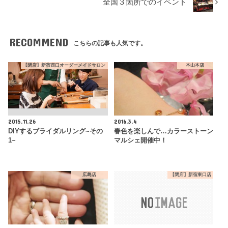
全国３箇所でのイベント
RECOMMEND
こちらの記事も人気です。
【閉店】新宿西口オーダーメイドサロン
本山本店
2015.11.26
2016.3.4
DIYするブライダルリング~その
春色を楽しんで…カラーストーン
1~
マルシェ開催中！
広島店
【閉店】新宿東口店