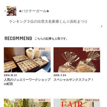
♣パクチーガール♣
ランキング２位の出世大名家康くん☆浜松まつり
RECOMMEND
こちらの記事も人気です。
町田店
フェア・その他
2014.10.21
2012.7.24
人気のジュエリーワークショップ
スペシャルサンクスフェア！
in町田
岐阜店
【閉店】伏見店