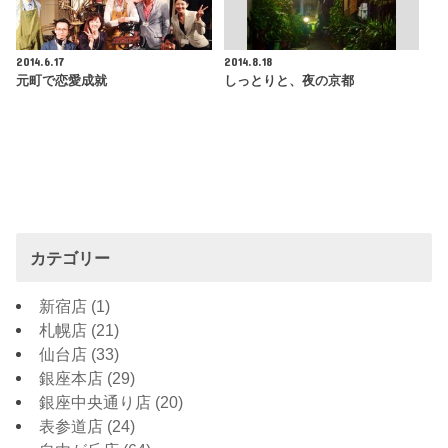
2014.6.17
2014.8.18
元町で恋愛成就
しっとりと、夜の京都
カテゴリー
新宿店
(1)
札幌店
(21)
仙台店
(33)
銀座本店
(29)
銀座中央通り店
(20)
表参道店
(24)