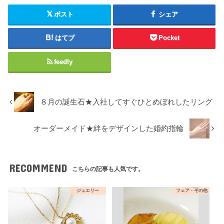
ポスト
シェア
はてブ
Pocket
feedly
８月の誕生石★入社してすぐひとめぼれしたリング
オーダーメイド★絆をデザインした婚約指輪
RECOMMEND
こちらの記事も人気です。
ジュエリー
フェア・その他