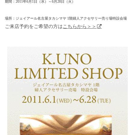
期間：
2011
年
6
月
1
日（水）～
6
月
28
日（火）
場所：ジェイアール名古屋タカシマヤ
1
階婦人アクセサリー売り場特設会場
ご来店予約をご希望の方は
こちらから＞＞