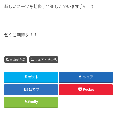
新しいスーツを想像して楽しんでいます(´ｖ｀*)
乞うご期待を！！
自由が丘店
フェア・その他
ポスト
シェア
はてブ
Pocket
feedly