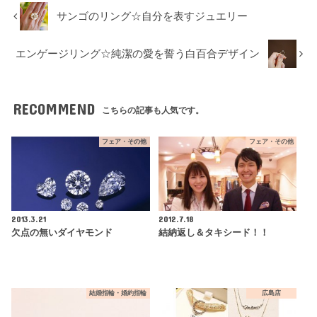
サンゴのリング☆自分を表すジュエリー
エンゲージリング☆純潔の愛を誓う白百合デザイン
RECOMMEND
こちらの記事も人気です。
フェア・その他
フェア・その他
2013.3.21
2012.7.18
欠点の無いダイヤモンド
結納返し＆タキシード！！
結婚指輪・婚約指輪
広島店