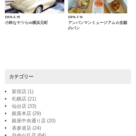
2014.5.19
2014.7.14
小粋なヤツらin横浜元町
アンパンマンミュージアム☆念願
のパン
カテゴリー
新宿店
(1)
札幌店
(21)
仙台店
(33)
銀座本店
(29)
銀座中央通り店
(20)
表参道店
(24)
自由が丘店
(64)