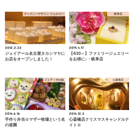
ディズニーデザイン ジュエリー
岐阜店
2012.2.22
2019.4.17
ジェイアール名古屋タカシマヤに
【4/20～】ファミリージュエリー
お店をオープンしました！
をお得に♪・岐阜店
フェア・その他
心斎橋店
2014.6.16
2014.12.5
手作り弁当☆マザー牧場という名
心斎橋店クリスマスキャンドルナ
の楽園
イト☆