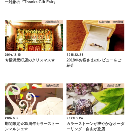
ー対象の『Thanks Gift Fair』
横浜元町店
結婚指輪・婚約指輪
2014.12.10
2018.12.28
★横浜元町店のクリスマス★
2018年お客さまのレビューをご
紹介
自由が丘店
自由が丘店
2016.5.6
2020.3.24
期間限定☆35周年カラーストー
カラーストーンが爽やかなオーダ
ンマルシェ☆
ーリング・自由が丘店