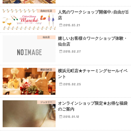
自由が丘店
人気のワークショップ開催中♪自由が丘
店
2015.03.21
仙台店
嬉しいお客様☆ワークショップ体験・
仙台店
2015.02.27
横浜元町店
横浜元町店★チャーミングセールイベ
ント
2015.02.25
ジュエリー
オンラインショップ限定★お得な福袋
のご案内
2015.01.12