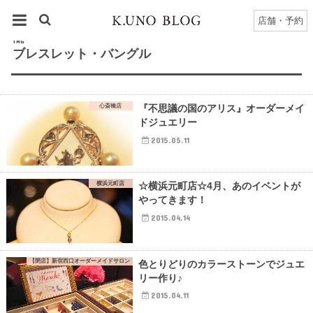
HOME
タグ : ブレスレット・バングル
店舗・予約
TAG
ブレスレット・バングル
心斎橋店
『不思議の国のアリス』オーダーメイ
ドジュエリー
2015.05.11
横浜元町店
☆横浜元町店☆4月、あのイベントが
やってきます！
2015.04.14
【閉店】新宿西口オーダーメイドサロン
色とりどりのカラーストーンでジュエ
リー作り♪
2015.04.11