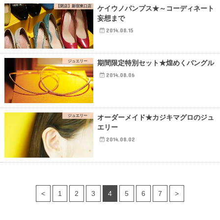
【閉店】新宿東口店
ケイウノパンプス★～コーディネート
妄想まで
2014.08.15
ジュエリー
期間限定特別セット★煌めくバングル
2014.08.06
ジュエリー
オーダーメイド★カジキマグロのジュ
エリー
2014.08.02
<
1
2
3
4
5
6
7
>