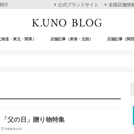
紹介
公式ブランドサイト
全国店舗情
北海道・東北・関東）
店舗記事（東海・北陸）
店舗記事（関
店
栄店
本山本店
岐阜店
クロスモール豊川店
浜松店
静岡店
金沢店
梅田店
心斎橋店
京都店
神戸店
広島店
岡山店
福岡店
沖縄おもろまち
「父の日」贈り物特集
2018.05.23