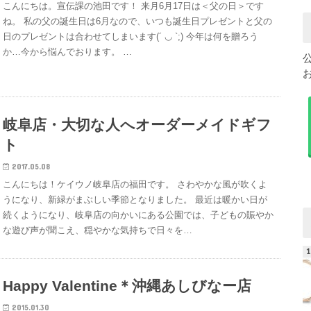
こんにちは。宣伝課の池田です！ 来月6月17日は＜父の日＞です
ね。 私の父の誕生日は6月なので、いつも誕生日プレゼントと父の
日のプレゼントは合わせてしまいます(´ ◡ `;) 今年は何を贈ろう
か…今から悩んでおります。 …
岐阜店・大切な人へオーダーメイドギフ
ト
2017.05.08
こんにちは！ケイウノ岐阜店の福田です。 さわやかな風が吹くよ
うになり、新緑がまぶしい季節となりました。 最近は暖かい日が
続くようになり、岐阜店の向かいにある公園では、子どもの賑やか
な遊び声が聞こえ、穏やかな気持ちで日々を…
Happy Valentine＊沖縄あしびなー店
2015.01.30