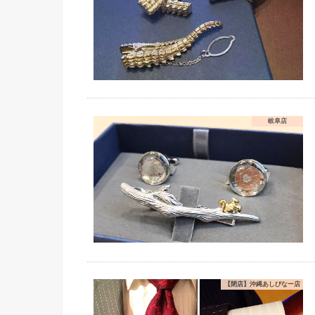
岐阜店
【閉店】沖縄あしびなー店