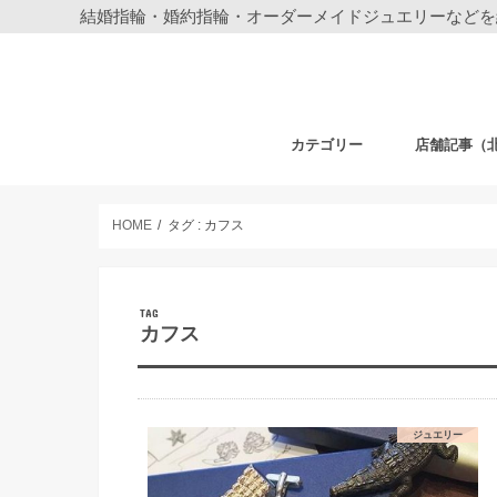
結婚指輪・婚約指輪・オーダーメイドジュエリーなどを
カテゴリー
店舗記事（
結婚指輪・婚約指輪
ジュエリー
ディズニーデザイン ジュエリー
ベビーギフト
時計
フェア・その他
札幌店
仙台店
銀座本店
銀座中央通り
新宿店
表参道店
自由が丘店
町田店
横浜元町店
横浜本店
柏店
大宮店
HOME
タグ : カフス
TAG
カフス
ジュエリー