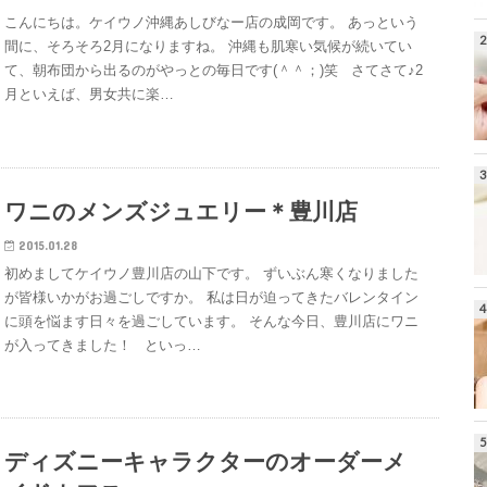
こんにちは。ケイウノ沖縄あしびなー店の成岡です。 あっという
間に、そろそろ2月になりますね。 沖縄も肌寒い気候が続いてい
て、朝布団から出るのがやっとの毎日です(＾＾；)笑 さてさて♪2
月といえば、男女共に楽…
ワニのメンズジュエリー＊豊川店
2015.01.28
初めましてケイウノ豊川店の山下です。 ずいぶん寒くなりました
が皆様いかがお過ごしですか。 私は日が迫ってきたバレンタイン
に頭を悩ます日々を過ごしています。 そんな今日、豊川店にワニ
が入ってきました！ といっ…
ディズニーキャラクターのオーダーメ